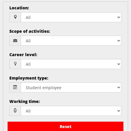
Location
:
Scope of activities
:
Career level
:
Employment type
:
Working time
:
Reset