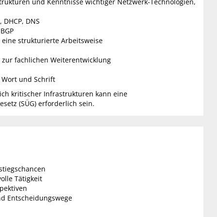
trukturen und Kenntnisse wichtiger Netzwerk-Technologien,
P, DHCP, DNS
 BGP
eine strukturierte Arbeitsweise
t zur fachlichen Weiterentwicklung
 Wort und Schrift
 kritischer Infrastrukturen kann eine
etz (SÜG) erforderlich sein.
fstiegschancen
olle Tätigkeit
spektiven
und Entscheidungswege