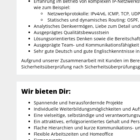
Erfahrung im Betrieb von komplexen IP-Netzwerks
wie zum Beispiel:
Netzwerkprotokolle: IPv4/v6, ICMP, TCP, UD
Statisches und dynamisches Routing: OSPF,
Analytisches Denkvermögen, Liebe zum Detail und 
Ausgeprägtes Qualitätsbewusstsein
Lösungsorientiertes Denken sowie die Bereitschaf
Ausgeprägte Team- und Kommunikationsfähigkeit
Sehr gute Deutsch und gute Englischkenntnisse in
Aufgrund unserer Zusammenarbeit mit Kunden im Bereich
Sicherheitsüberprüfung nach Sicherheitsüberprüfungsges
Wir bieten Dir:
Spannende und herausfordernde Projekte
Individuelle Weiterbildungsmöglichkeiten und Au
Eine vielseitige, selbständige und verantwortungsv
Ein attraktives, erfolgsorientiertes Gehalt und Per
Flache Hierarchien und kurze Kommunikations- 
Flexible Arbeitszeiten und Homeoffice