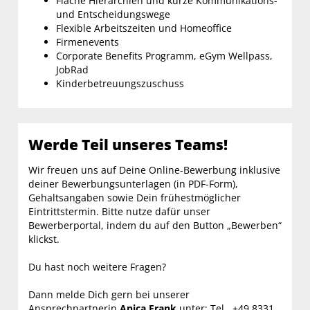
Flache Hierarchien und kurze Kommunikations-
und Entscheidungswege
Flexible Arbeitszeiten und Homeoffice
Firmenevents
Corporate Benefits Programm, eGym Wellpass,
JobRad
Kinderbetreuungszuschuss
Werde Teil unseres Teams!
Wir freuen uns auf Deine Online-Bewerbung inklusive
deiner Bewerbungsunterlagen (in PDF-Form),
Gehaltsangaben sowie Dein frühestmöglicher
Eintrittstermin. Bitte nutze dafür unser
Bewerberportal, indem du auf den Button „Bewerben“
klickst.
Du hast noch weitere Fragen?
Dann melde Dich gern bei unserer
Ansprechpartnerin
Anica Frank
unter: Tel. +49 8331