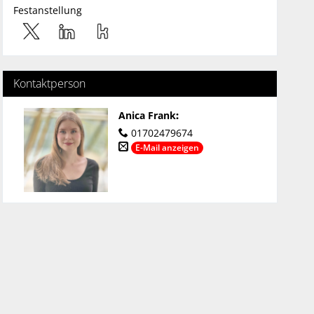
Festanstellung
Kontaktperson
Anica Frank
:
01702479674
E-Mail anzeigen