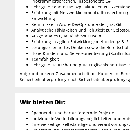
Programmiersprachen, insbesondere C#
Sehr gute Kenntnisse bzgl. aktueller .NET-Versione
Erfahrung mit Netzwerkkommunikationstechnologi
Entwicklung
Kenntnisse in Azure DevOps und/oder Jira, Git
Analytische Fähigkeiten und Fähigkeit zur Selbstor
Ausgeprägtes Qualitätsbewusstsein
Erfahrung in agilen Entwicklungsmethoden (z.B. 
Lösungsorientiertes Denken sowie die Bereitschaf
Hohe Kunden- und Serviceorientierung (Konfliktl
Teamfähigkeit
Sehr gute Deutsch- und gute Englischkenntnisse i
Aufgrund unserer Zusammenarbeit mit Kunden im Bereich
Sicherheitsüberprüfung nach Sicherheitsüberprüfungsges
Wir bieten Dir:
Spannende und herausfordernde Projekte
Individuelle Weiterbildungsmöglichkeiten und Au
Eine vielseitige, selbständige und verantwortungsv